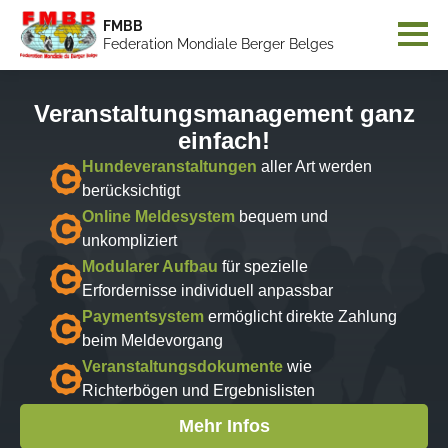
FMBB
Federation Mondiale Berger Belges
Veranstaltungsmanagement ganz
einfach!
Hundeveranstaltungen
aller Art werden
berücksichtigt
Online Meldesystem
bequem und
unkompliziert
Modularer Aufbau
für spezielle
Erfordernisse individuell anpassbar
Paymentsystem
ermöglicht direkte Zahlung
beim Meldevorgang
Veranstaltungsdokumente
wie
Richterbögen und Ergebnislisten
Mehr Infos